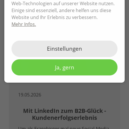
Web-Technologien auf unserer Website nutzen.
Abs. 8 Vergabeverordnung (VgV) ist mehr
Einige sind essenziell, andere helfen uns diese
als ein Zertifikat – sie ist ein klares …
Website und Ihr Erlebnis zu verbessern.
Mehr Infos.
Einstellungen
Ja, gern
19.05.2026
Mit LinkedIn zum B2B-Glück -
Kundenerfolgserlebnis
Um als Erzgebirger mal neue Social-Media-