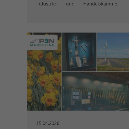
Industrie- und Handelskammern
(AVPQ) eingetragen. Diese Eintragung
gemäß § 48 Abs. 8 Vergabeverordnung
(VgV) ist mehr als ein Zertifikat – sie ist
ein klares …
15.04.2026