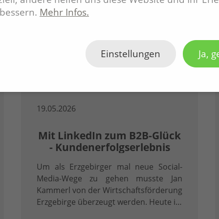
rbessern.
Mehr Infos.
Einstellungen
Ja, g
19.05.2026
Mit LinkedIn zum B2B-Glück
- Kundenerfolgserlebnis
Um als Erzgebirger mal neue Social-
Media-Wege zu gehen musste Jan
Kammerl von der Wirtschaftsförderung
Erzgebirge überzeugt werden. Heute ist
er überzeugter LinkedInler.