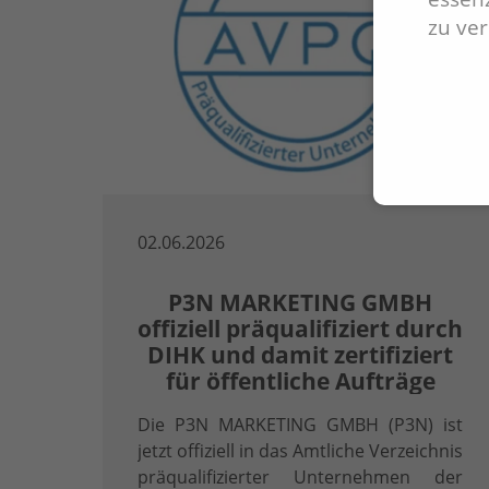
zu ve
02.06.2026
P3N MARKETING GMBH
offiziell präqualifiziert durch
DIHK und damit zertifiziert
für öffentliche Aufträge
Die P3N MARKETING GMBH (P3N) ist
jetzt offiziell in das Amtliche Verzeichnis
präqualifizierter Unternehmen der