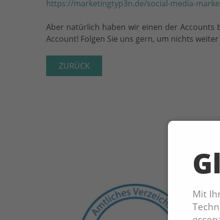
https://marketingtyp3n.de/social-media-market
Aber natürlich haben wir einen der Accounts 
Account! Folgen Sie uns gern, um nichts weite
ZURÜCK
Gl
Mit I
Techno
essenz