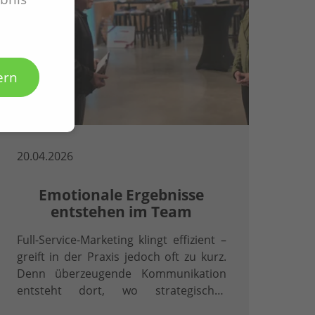
ern
20.04.2026
Emotionale Ergebnisse
entstehen im Team
Full-Service-Marketing klingt effizient –
greift in der Praxis jedoch oft zu kurz.
Denn überzeugende Kommunikation
entsteht dort, wo strategisches
Denken, präzise Inhalte und