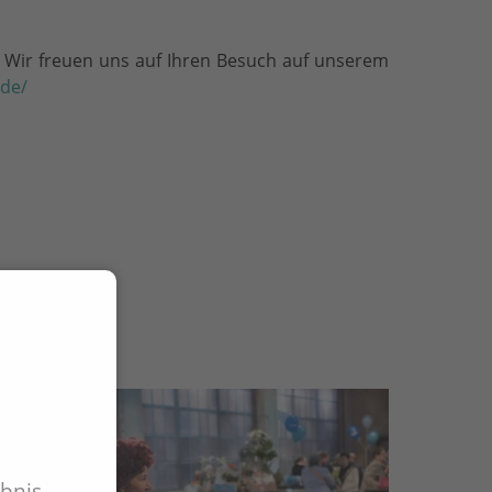
! Wir freuen uns auf Ihren Besuch auf unserem
.de/
ebnis