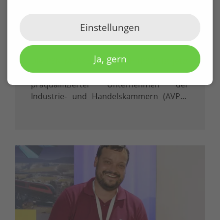
P3N MARKETING GMBH offiziell
präqualifiziert durch DIHK und
Einstellungen
damit zertifiziert für öffentliche
Aufträge
Ja, gern
Die P3N MARKETING GMBH (P3N) ist jetzt
offiziell in das Amtliche Verzeichnis
präqualifizierter Unternehmen der
Industrie- und Handelskammern (AVPQ)
eingetragen. Diese Eintragung gemäß § 48
Abs. 8 Vergabeverordnung (VgV) ist mehr
als ein Zertifikat – sie ist ein klares …