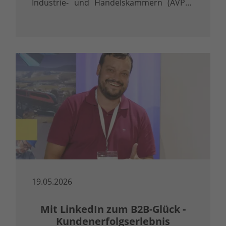
Industrie- und Handelskammern (AVPQ)
eingetragen. Diese Eintragung gemäß § 48
Abs. 8 Vergabeverordnung (VgV) ist mehr
als ein Zertifikat – sie ist ein klares …
19.05.2026
Mit LinkedIn zum B2B-Glück -
Kundenerfolgserlebnis