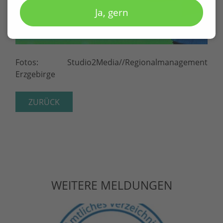
Ja, gern
Fotos: Studio2Media//Regionalmanagement
Erzgebirge
ZURÜCK
WEITERE MELDUNGEN