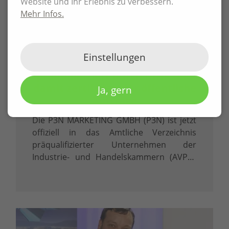
Website und Ihr Erlebnis zu verbessern.
Mehr Infos.
02.06.2026
Einstellungen
P3N MARKETING GMBH offiziell
präqualifiziert durch DIHK und
damit zertifiziert für öffentliche
Ja, gern
Aufträge
Die P3N MARKETING GMBH (P3N) ist jetzt
offiziell in das Amtliche Verzeichnis
präqualifizierter Unternehmen der
Industrie- und Handelskammern (AVPQ)
eingetragen. Diese Eintragung gemäß § 48
Abs. 8 Vergabeverordnung (VgV) ist mehr
als ein Zertifikat – sie ist ein klares …