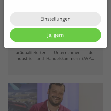
P3N MARKETING GMBH offiziell
präqualifiziert durch DIHK und
Einstellungen
damit zertifiziert für öffentliche
Aufträge
Ja, gern
Die P3N MARKETING GMBH (P3N) ist jetzt
offiziell in das Amtliche Verzeichnis
präqualifizierter Unternehmen der
Industrie- und Handelskammern (AVPQ)
eingetragen. Diese Eintragung gemäß § 48
Abs. 8 Vergabeverordnung (VgV) ist mehr
als ein Zertifikat – sie ist ein klares …