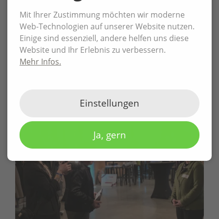
Mit LinkedIn zum B2B-Glück -
Mit Ihrer Zustimmung möchten wir moderne
Kundenerfolgserlebnis
Web-Technologien auf unserer Website nutzen.
Einige sind essenziell, andere helfen uns diese
Um als Erzgebirger mal neue Social-Media-
Website und Ihr Erlebnis zu verbessern.
Wege zu gehen musste Jan Kammerl von
Mehr Infos.
der Wirtschaftsförderung Erzgebirge
überzeugt werden. Heute ist er
überzeugter LinkedInler.
Einstellungen
Ja, gern